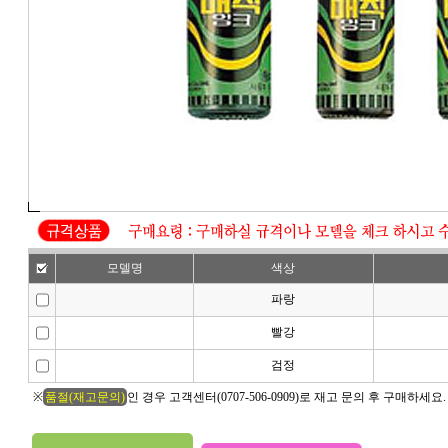
모델명
색상
파랑
빨강
검정
※
품절(재고문의)
인 경우 고객센터(0707-506-0909)로 재고 문의 후 구매하세요.