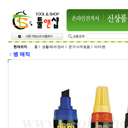
현재위치
:
홈
》
생활/레저/정비
》
문구/사무용품
》
마카/펜
병 매직