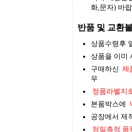
화,문자) 바
반품 및 교환불
상품수령후 
상품을 이미 
구매하신
제
우
정품라벨지로
본품박스에
공장에서 제
정밀측정 품