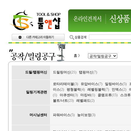
홈
》
드릴/탭핑머신
드릴링머신
(21)
탭핑머신
(7)
로타리테이블
(3)
유압바이스
(7)
밀링바이스
(5)
이스
(2)
평형블럭
(4)
레벨링블럭
(7)
인덱스
(2)
밀링기계관련
(1)
아큐센터
(3)
마킹바
(1)
클램프류
(15)
스크류
볼트/너트
(23)
레벨패드
(2)
머시닝센터
파워바이스
(5)
높이보정
(3)