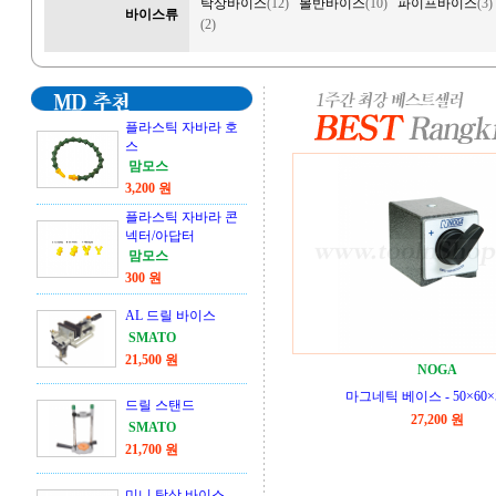
탁상바이스
(12)
볼반바이스
(10)
파이프바이스
(3)
바이스류
(2)
플라스틱 자바라 호
스
맘모스
3,200 원
플라스틱 자바라 콘
넥터/아답터
맘모스
300 원
AL 드릴 바이스
SMATO
21,500 원
NOGA
마그네틱 베이스 - 50×60×
드릴 스탠드
27,200 원
SMATO
21,700 원
미니 탁상 바이스