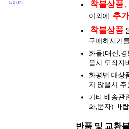
착불상품
능합니다.
추
이외에
착불상품
구매하시기를
화물(대신,경
을시 도착지비
화평법 대상품
지 않을시 주
기타 배송관련
화,문자) 바
반품 및 교환불