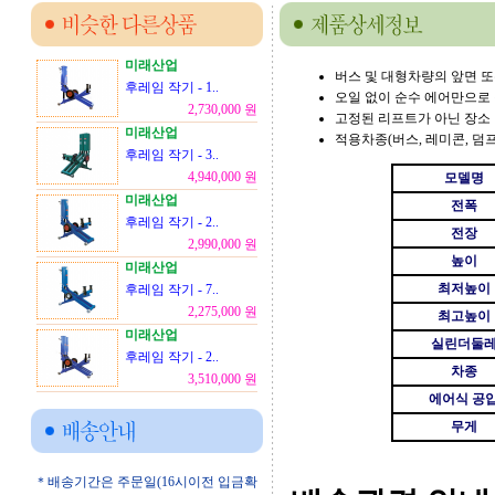
미래산업
버스 및 대형차량의 앞면 또
후레임 작기 - 1..
오일 없이 순수 에어만으로
2,730,000 원
고정된 리프트가 아닌 장소 
미래산업
적용차종(버스, 레미콘, 덤프등
후레임 작기 - 3..
4,940,000 원
모델명
미래산업
전폭
후레임 작기 - 2..
전장
2,990,000 원
높이
미래산업
최저높이
후레임 작기 - 7..
2,275,000 원
최고높이
미래산업
실린더둘
후레임 작기 - 2..
차종
3,510,000 원
에어식 공
무게
＊배송기간은 주문일(16시이전 입금확