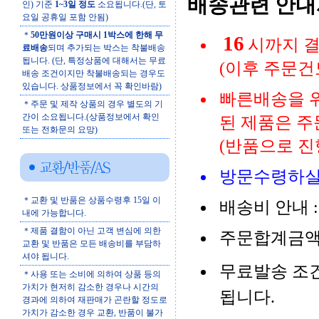
배송관련 안
인) 기준
1~3일 정도
소요됩니다.(단, 토
요일 공휴일 포함 안됨)
＊
50만원이상 구매시 1박스에 한해 무
16
시까지 결
료배송
되며 추가되는 박스는 착불배송
됩니다. (단, 특정상품에 대해서는 무료
(이후 주문건
배송 조건이지만 착불배송되는 경우도
있습니다. 상품정보에서 꼭 확인바람)
빠른배송을 위
＊주문 및 제작 상품의 경우 별도의 기
간이 소요됩니다.(상품정보에서 확인
된 제품은 주
또는 전화문의 요망)
(반품으로 진행
방문수령하실
＊교환 및 반품은 상품수령후 15일 이
배송비 안내 : (
내에 가능합니다.
＊제품 결함이 아닌 고객 변심에 의한
주문합계금액 
교환 및 반품은 모든 배송비를 부담하
셔야 됩니다.
무료발송 조
＊사용 또는 소비에 의하여 상품 등의
가치가 현저히 감소한 경우나 시간의
됩니다.
경과에 의하여 재판매가 곤란할 정도로
가치가 감소한 경우 교환, 반품이 불가