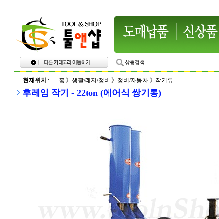
현재위치
:
홈
》
생활/레저/정비
》
정비/자동차
》
작기류
후레임 작기 - 22ton (에어식 쌍기통)