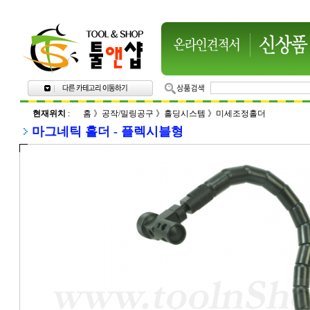
현재위치
:
홈
》
공작/밀링공구
》
홀딩시스템
》
미세조정홀더
마그네틱 홀더 - 플렉시블형