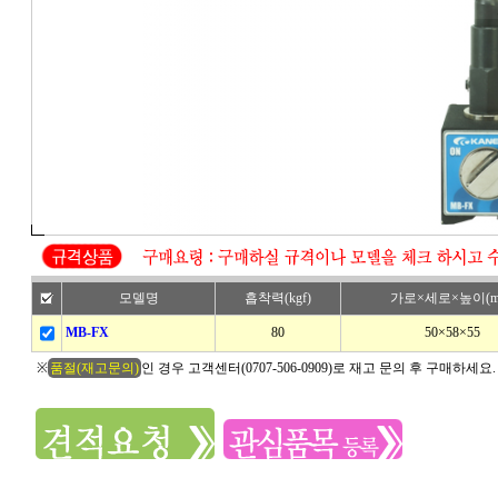
모델명
흡착력(kgf)
가로×세로×높이(m
MB-FX
80
50×58×55
※
품절(재고문의)
인 경우 고객센터(0707-506-0909)로 재고 문의 후 구매하세요.