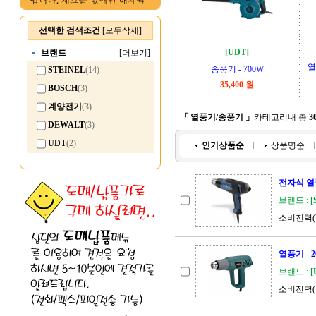
선택한 검색조건
[모두삭제]
[UDT]
브랜드
[더보기]
열
송풍기 - 700W
STEINEL
(14)
35,400 원
BOSCH
(3)
계양전기
(3)
「 열풍기/송풍기 」
카테고리내 총
3
DEWALT
(3)
UDT
(2)
인기상품순
상품명순
전자식 열풍
브랜드 :
[
소비전력(W)
열풍기 - 20
브랜드 :
[
소비전력(W)